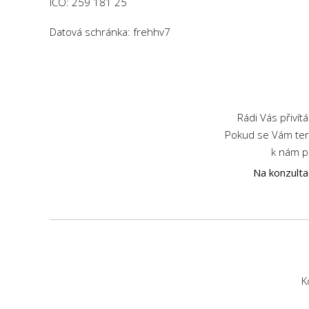
IČO:
259 181 25
Datová schránka: frehhv7
Rádi Vás přiví
Pokud se Vám term
k nám po
Na konzulta
K