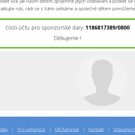
dět více jak našim dětem zpříjemnit jejich vzdělávání a podílet se n
taktujte nás, rádi se s Vámi setkáme a společně dětem pomůže
číslo účtu pro sponzorské dary:
1186817389/0800
Děkujeme !
láky
Pro veřejnost
DK Kamínek
Kontakt
Dokument