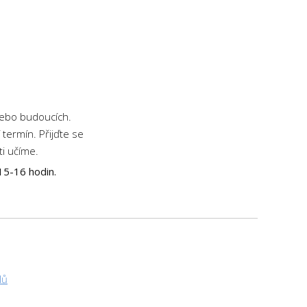
nebo budoucích.
termín. Přijďte se
ti učíme.
15-16 hodin.
lů