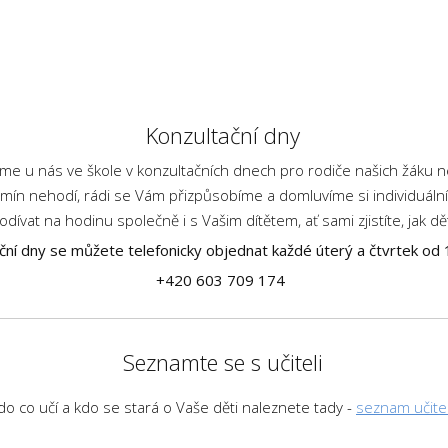
Konzultační dny
táme u nás ve škole v konzultačních dnech pro rodiče našich žáku 
ín nehodí, rádi se Vám přizpůsobíme a domluvíme si individuální 
dívat na hodinu společně i s Vašim dítětem, ať sami zjistíte, jak dě
ční dny se můžete telefonicky objednat každé úterý a čtvrtek od 
+420 603 709 174
Seznamte se s učiteli
do co učí a kdo se stará o Vaše děti naleznete tady -
seznam učite