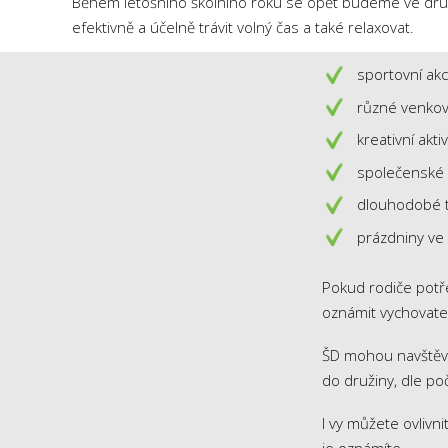
Během letošního školního roku se opět budeme ve druži
efektivně a účelně trávit volný čas a také relaxovat.
sportovní akc
různé venkovn
kreativní aktiv
společenské 
dlouhodobé t
prázdniny ve 
Pokud rodiče potře
oznámit vychovate
ŠD mohou navštěvov
do družiny, dle po
I vy můžete ovliv