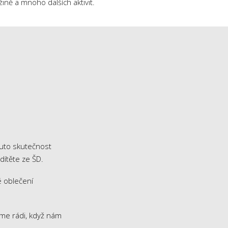
žině a mnoho dalších aktivit.
tuto skutečnost
dítěte ze ŠD.
é oblečení
eme rádi, když nám