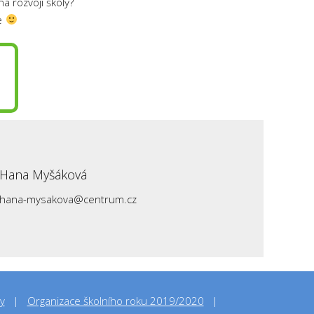
a rozvoji školy?
me
Hana Myšáková
hana-mysakova@centrum.cz
y
Organizace školního roku 2019/2020