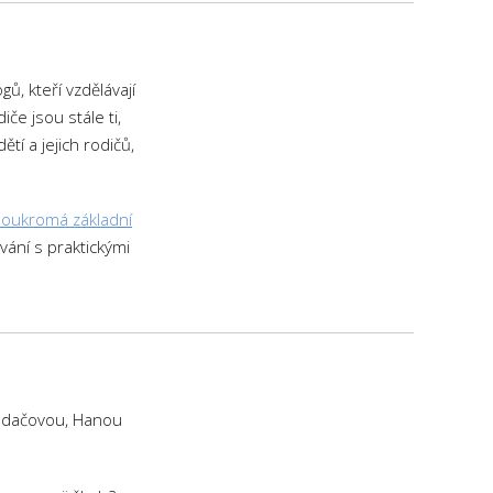
, kteří vzdělávají
če jsou stále ti,
tí a jejich rodičů,
soukromá základní
vání s praktickými
Hodačovou, Hanou