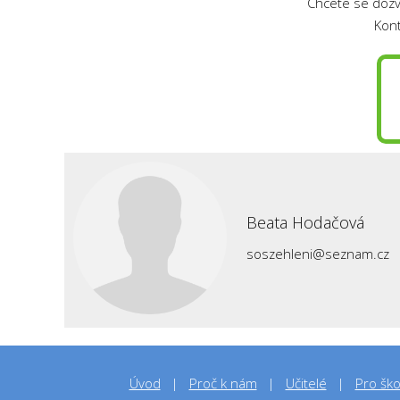
Chcete se dozvě
Kon
Beata Hodačová
soszehleni@seznam.cz
Úvod
Proč k nám
Učitelé
Pro ško