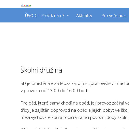
ÚVOD – Proč k nám?
Aktuality
Pro veřejnost
Školní družina
ŠD je umístěna v ZŠ Mozaika, o.p.s., pracoviště U Stadi
v provozu od 13.00 do 16.00 hod.
Pro děti, které samy chodí na oběd, její provoz začíná ve
třídy je zajištěn doprovod na oběd a jejich pobyt ve ško
mezi vychovatelkou a rodiči v rámci povozní doby školní