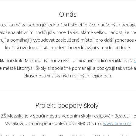
O nás
zaika má za sebou již jedno čtvrt století práce nadšených pedagogů
založena aktivními rodiči již v roce 1993. Mámě velkou radost, že rodi
ují a pomáhají ji vybudovat zasloužené místo i pro další generace dě
kteří si uvědomují sílu moderního vzdělávání v moderní době.
ladní škole Mozaika Rychnov n/Kn. a iniciativě rodičů vznikla další
 městě Litomyšl. Školy si společně pomáhají, a poskytují tak vzdělá
zkušenostmi získaných i v jiných regionech.
Projekt podpory školy
 ZŠ Mozaika je v součinnosti s vedením školy realizován Beatou 
Myšákovou za přispění společnosti BMCO s.r.o.
www.bmco.cz