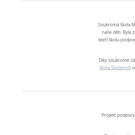
Soukromá škola Mo
naše děti. Byla 
kteří školu podpor
Díky soukromé zák
škola Školamyšl
ve
Projekt podpory