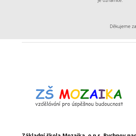
je oznámíte.
Děkujeme za s
Základní škola Mozaika, o.p.s. Rychnov n