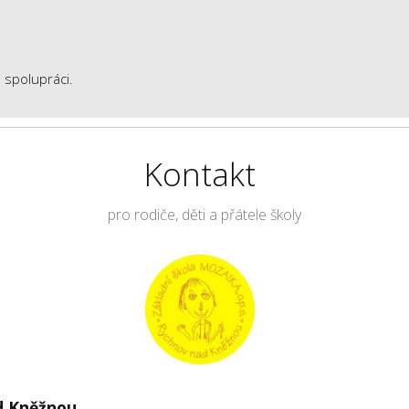
polupráci.
Kontakt
pro rodiče, děti a přátele školy
ad Kněžnou