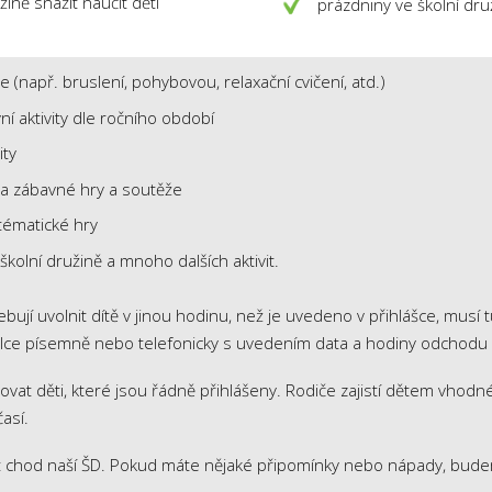
ně snažit naučit děti
prázdniny ve školní dru
e (např. bruslení, pohybovou, relaxační cvičení, atd.)
í aktivity dle ročního období
ity
a zábavné hry a soutěže
ématické hry
školní družině a mnoho dalších aktivit.
bují uvolnit dítě v jinou hodinu, než je uvedeno v přihlášce, musí 
lce písemně nebo telefonicky s uvedením data a hodiny odchodu 
at děti, které jsou řádně přihlášeny. Rodiče zajistí dětem vhodn
časí.
nit chod naší ŠD. Pokud máte nějaké připomínky nebo nápady, bud