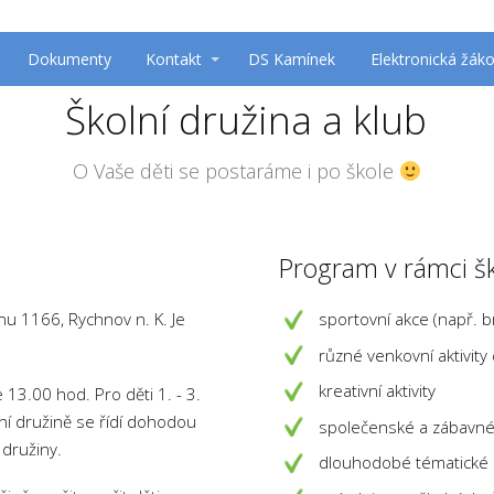
Dokumenty
Kontakt
DS Kamínek
Elektronická žák
Školní družina a klub
O Vaše děti se postaráme i po škole
Program v rámci šk
onu 1166, Rychnov n. K. Je
sportovní akce (např. br
různé venkovní aktivity
kreativní aktivity
 13.00 hod. Pro děti 1. - 3.
lní družině se řídí dohodou
společenské a zábavné
 družiny.
dlouhodobé tématické 